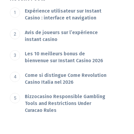
Expérience utilisateur sur Instant
Casino : interface et navigation
Avis de joueurs sur l’expérience
instant casino
Les 10 meilleurs bonus de
bienvenue sur Instant Casino 2026
Come si distingue Come Revolution
Casino Italia nel 2026
Bizzocasino Responsible Gambling
Tools and Restrictions Under
Curacao Rules