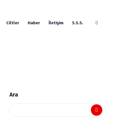
Ciltler
Haber
İletişim
S.S.S.
Ara