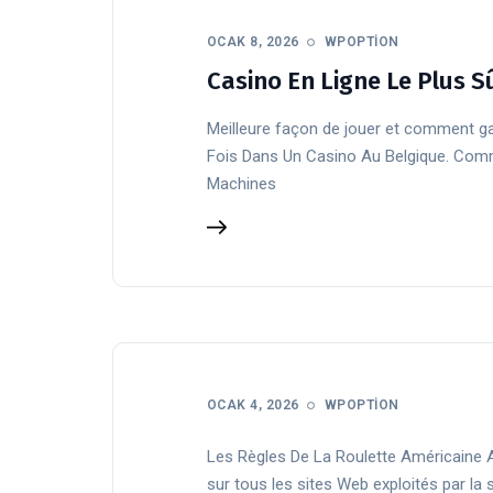
OCAK 8, 2026
WPOPTION
Casino En Ligne Le Plus S
Meilleure façon de jouer et comment ga
Fois Dans Un Casino Au Belgique. Comme
Machines
OCAK 4, 2026
WPOPTION
Les Règles De La Roulette Américaine A
sur tous les sites Web exploités par la