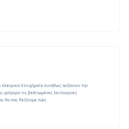
α πλευρικά στοιχήματα συνήθως αυξάνουν την
ης γρήγορα τις βελτιωμένες λειτουργίες
και θα σας δείξουμε πώς