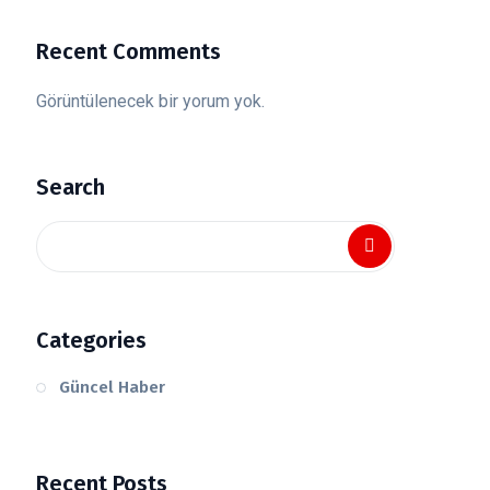
Recent Comments
Görüntülenecek bir yorum yok.
Search
Categories
Güncel Haber
Recent Posts