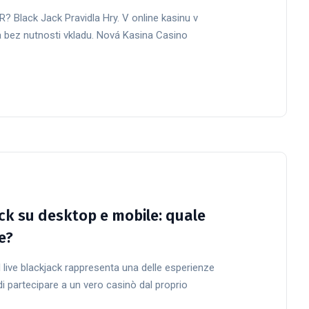
R? Black Jack Pravidla Hry. V online kasinu v
 bez nutnosti vkladu. Nová Kasina Casino
ack su desktop e mobile: quale
e?
 live blackjack rappresenta una delle esperienze
di partecipare a un vero casinò dal proprio