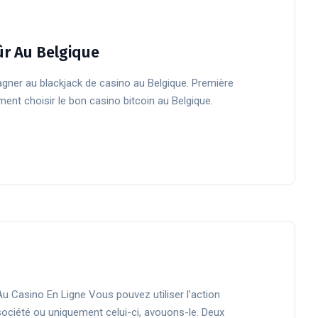
ûr Au Belgique
gner au blackjack de casino au Belgique. Première
nt choisir le bon casino bitcoin au Belgique.
u Casino En Ligne Vous pouvez utiliser l’action
 société ou uniquement celui-ci, avouons-le. Deux