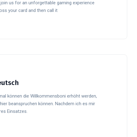
 join us for an unforgettable gaming experience
ross your card and then call it
eutsch
mal können die Willkommensboni erhöht werden,
e hier beanspruchen können. Nachdem ich es mir
res Einsatzes.