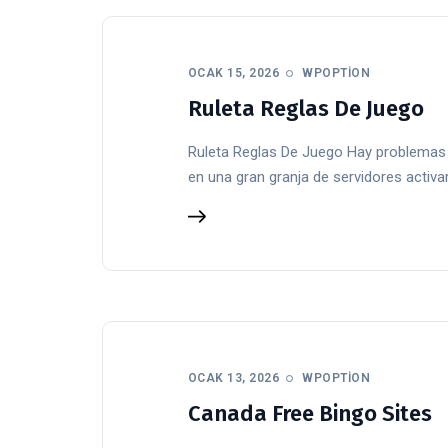
OCAK 15, 2026
WPOPTION
Ruleta Reglas De Juego
Ruleta Reglas De Juego Hay problemas d
en una gran granja de servidores activ
OCAK 13, 2026
WPOPTION
Canada Free Bingo Sites