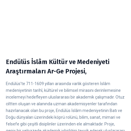
Endülüs İslâm Kültür ve Medeniyeti
Araştırmaları Ar-Ge Projesi,
Endülüs’te 711-1609 yılları arasında varlık gösteren İslâm
medeniyetinin tarihî, kültürel ve bilimsel mirasını derinlemesine
incelemeyi hedefleyen uluslararası bir akademik çalışmadır. Otuz
ciltten oluşan ve alanında uzman akademisyenler tarafından
hazırlanacak olan bu proje, Endülüs İslâm medeniyetinin Batı ve
Doğu dünyaları üzerindeki köprü rolünü, bilim, sanat, mimari ve
felsefe gibi çeşitli disiplinler üzerinden ele almaktadır. Proje,
geniş bir yelpazede akademik işbirliğini teşvik ederek uluslararası