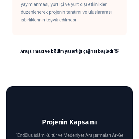
yayımlanması, yurt içi ve yurt dışı etkinlikler
düzenlenerek projenin tanıtımı ve uluslararası
işbirliklerinin teşvik edilmesi
Araştırmacı ve bölüm yazarlığı
çağrısı
başladı 👋
Projenin Kapsamı
“Endülüs İslâm Kültür ve Medeniyet Araştırmaları Ar-Ge